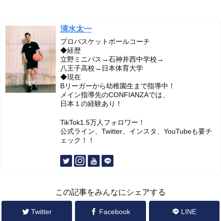
清水太一
プロバスケットボールコーチ
◆経歴
立野ミニバス→石神井西中学校→
八王子高校→日本体育大学
◆現在
Bリーガーから幼稚園生まで指導中！
メイン指導先のCONFIANZAでは、
日本１の経験あり！
TikTok1.5万人フォロワー！
公式ライン、Twitter、インスタ、YouTubeも要チ
ェック！！
この記事をみんなにシェアする
Twitter
Facebook
LINE