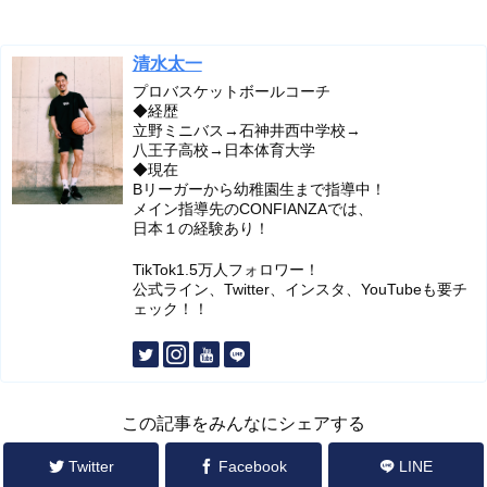
清水太一
プロバスケットボールコーチ
◆経歴
立野ミニバス→石神井西中学校→
八王子高校→日本体育大学
◆現在
Bリーガーから幼稚園生まで指導中！
メイン指導先のCONFIANZAでは、
日本１の経験あり！
TikTok1.5万人フォロワー！
公式ライン、Twitter、インスタ、YouTubeも要チ
ェック！！
この記事をみんなにシェアする
Twitter
Facebook
LINE