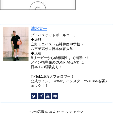
清水太一
プロバスケットボールコーチ
◆経歴
立野ミニバス→石神井西中学校→
八王子高校→日本体育大学
◆現在
Bリーガーから幼稚園生まで指導中！
メイン指導先のCONFIANZAでは、
日本１の経験あり！
TikTok1.5万人フォロワー！
公式ライン、Twitter、インスタ、YouTubeも要チ
ェック！！
この記事をみんなにシェアする