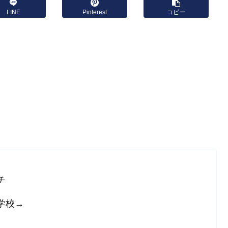
LINE
Pinterest
コピー
チ
学校→