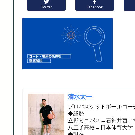
Twitter
Facebook
清水太一
プロバスケットボールコー
◆経歴
立野ミニバス→石神井西中
八王子高校→日本体育大学
◆現在