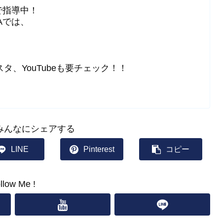
で指導中！
Aでは、
ンスタ、YouTubeも要チェック！！
みんなにシェアする
LINE
Pinterest
コピー
llow Me !