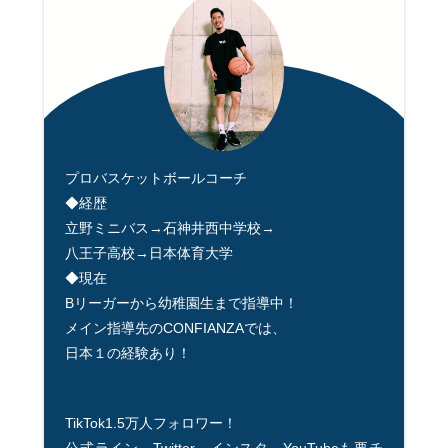
プロバスケットボールコーチ
◆経歴
立野ミニバス→石神井西中学校→
八王子高校→日本体育大学
◆現在
Bリーガーから幼稚園生まで指導中！
メイン指導先のCONFIANZAでは、
日本１の経験あり！
TikTok1.5万人フォロワー！
公式ライン、Twitter、インスタ、YouTubeも要チ