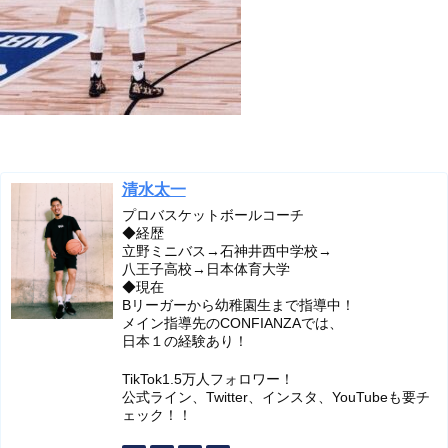
清水太一
プロバスケットボールコーチ
◆経歴
立野ミニバス→石神井西中学校→
八王子高校→日本体育大学
◆現在
Bリーガーから幼稚園生まで指導中！
メイン指導先のCONFIANZAでは、
日本１の経験あり！
TikTok1.5万人フォロワー！
公式ライン、Twitter、インスタ、YouTubeも要チ
ェック！！