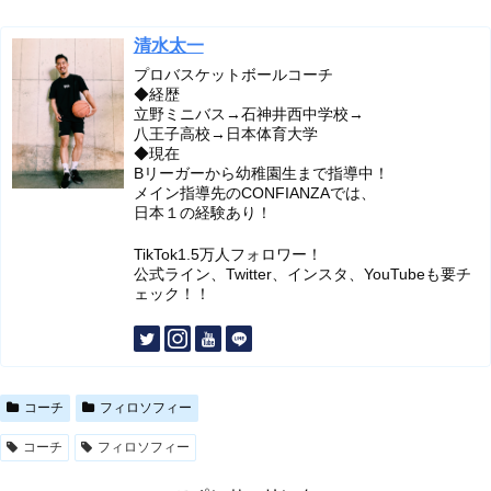
清水太一
プロバスケットボールコーチ
◆経歴
立野ミニバス→石神井西中学校→
八王子高校→日本体育大学
◆現在
Bリーガーから幼稚園生まで指導中！
メイン指導先のCONFIANZAでは、
日本１の経験あり！
TikTok1.5万人フォロワー！
公式ライン、Twitter、インスタ、YouTubeも要チ
ェック！！
コーチ
フィロソフィー
コーチ
フィロソフィー